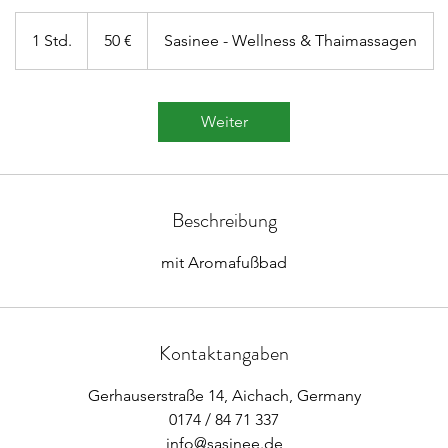
50
Euro
1 Std.
1
50 €
Sasinee - Wellness & Thaimassagen
S
t
d
Weiter
Beschreibung
mit Aromafußbad
Kontaktangaben
Gerhauserstraße 14, Aichach, Germany
0174 / 84 71 337
info@sasinee.de